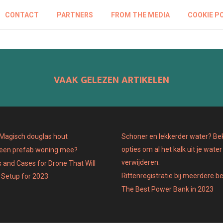
CONTACT
PARTNERS
FROM THE MEDIA
COOKIE P
VAAK GELEZEN ARTIKELEN
: Magisch douglas hout
Schoner en lekkerder water? Bek
opties om al het kalk uit je water
 een prefab woning mee?
verwijderen.
 and Cases for Drone That Will
Rittenregistratie bij meerdere b
 Setup for 2023
The Best Power Bank in 2023