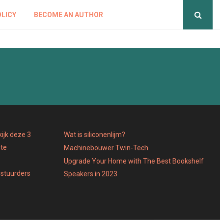
OLICY
BECOME AN AUTHOR
ijk deze 3
Wat is siliconenlijm?
 te
Machinebouwer Twin-Tech
Upgrade Your Home with The Best Bookshelf
estuurders
Speakers in 2023