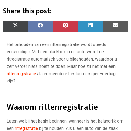
Share this post:
S
S
S
S
S
X
F
P
L
E
H
H
H
H
H
(
A
I
I
M
Het bijhouden van een rittenregistratie wordt steeds
A
A
A
A
A
T
C
N
N
A
eenvoudiger. Met een blackbox in de auto wordt de
R
R
R
R
R
W
E
T
K
I
ritregistratie automatisch voor u bijgehouden, waardoor u
zelf verder niets hoeft te doen. Maar hoe zit het met een
E
E
E
E
E
I
B
E
E
L
rittenregistratie
als er meerdere bestuurders per voertuig
O
O
O
O
O
T
O
R
D
zijn?
N
N
N
N
N
T
O
E
I
E
K
S
N
Waarom rittenregistratie
R
T
Laten we bij het begin beginnen: wanneer is het belangrijk om
)
een
ritregistratie
bij te houden. Als u een auto van de zaak