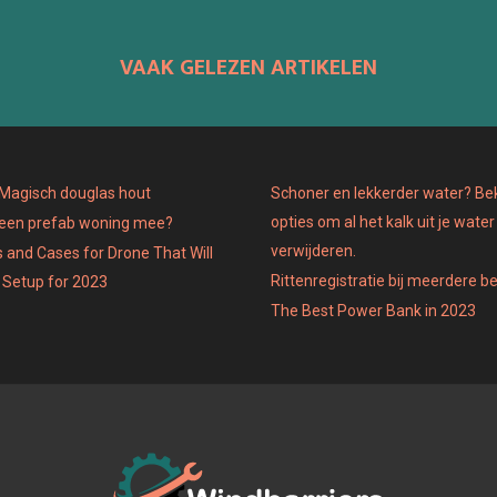
O
O
O
VAAK GELEZEN ARTIKELEN
N
N
N
: Magisch douglas hout
Schoner en lekkerder water? Bek
opties om al het kalk uit je water
 een prefab woning mee?
verwijderen.
 and Cases for Drone That Will
Rittenregistratie bij meerdere b
 Setup for 2023
The Best Power Bank in 2023