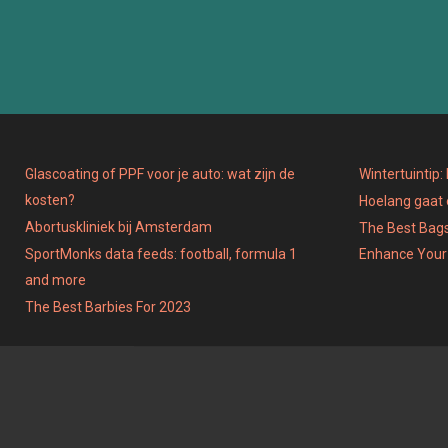
O
O
N
N
Glascoating of PPF voor je auto: wat zijn de
Wintertuintip
kosten?
Hoelang gaat
Abortuskliniek bij Amsterdam
The Best Bags
SportMonks data feeds: football, formula 1
Enhance Your
and more
The Best Barbies For 2023