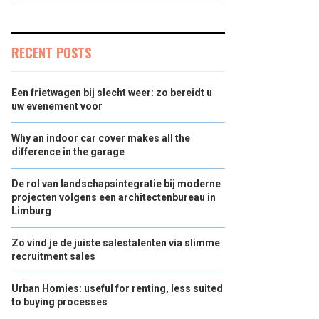
RECENT POSTS
Een frietwagen bij slecht weer: zo bereidt u
uw evenement voor
Why an indoor car cover makes all the
difference in the garage
De rol van landschapsintegratie bij moderne
projecten volgens een architectenbureau in
Limburg
Zo vind je de juiste salestalenten via slimme
recruitment sales
Urban Homies: useful for renting, less suited
to buying processes