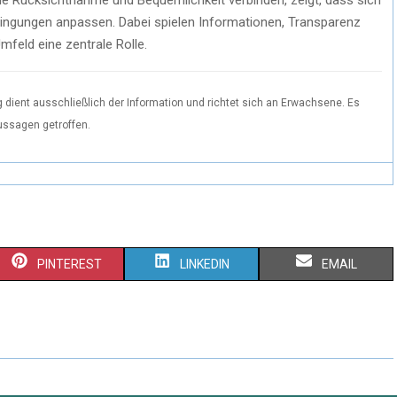
dingungen anpassen. Dabei spielen Informationen, Transparenz
feld eine zentrale Rolle.
 dient ausschließlich der Information und richtet sich an Erwachsene. Es
ussagen getroffen.
S
S
S
PINTEREST
LINKEDIN
EMAIL
H
H
H
A
A
A
R
R
R
E
E
E