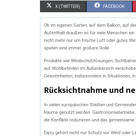
S
S
X (TWITTER)
FACEBOOK
H
H
Ob im eigenen Garten, auf dem Balkon, auf de
A
A
Aufenthalt draußen ist für viele Menschen ein 
R
R
nicht mehr nur um frische Luft oder gutes W
spielen eine immer größere Rolle.
E
E
Produkte wie Windschutzlösungen, Sichtbarrie
O
O
auf Wohlbefinden im Außenbereich verschoben 
N
N
Gewohnheiten, insbesondere in Situatione
Rücksichtnahme und neu
In vielen europäischen Städten und Gemeinden 
Räume genutzt werden. Gastronomiebetriebe,
die Konflikte reduzieren und das gemeinsame 
Dazu gehört nicht nur Schutz vor Wind oder 