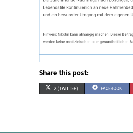
Lebensstile kontinuierlich an neue Rahmenbe
und ein bewusster Umgang mit dem eigenen Um
Hinweis: Nikotin kann abhängig machen. Dieser Beitrag
werden keine medizinischen oder gesundheitlichen A
Share this post:
S
S
X (TWITTER)
FACEBOOK
H
H
A
A
R
R
E
E