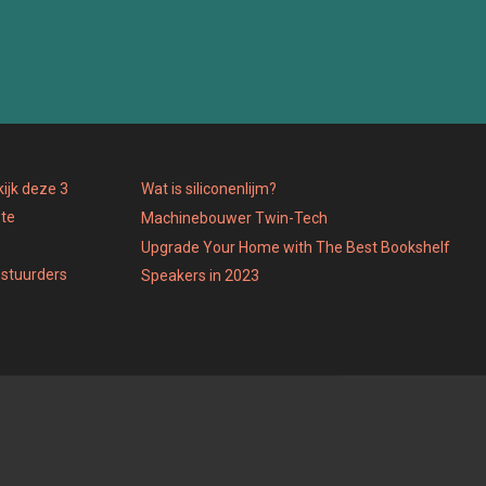
ijk deze 3
Wat is siliconenlijm?
 te
Machinebouwer Twin-Tech
Upgrade Your Home with The Best Bookshelf
estuurders
Speakers in 2023