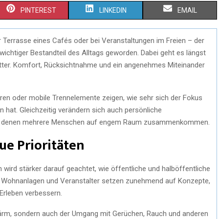
S
S
S
PINTEREST
LINKEDIN
EMAIL
H
H
H
r Terrasse eines Cafés oder bei Veranstaltungen im Freien – der
A
A
A
wichtiger Bestandteil des Alltags geworden. Dabei geht es längst
R
R
R
etter. Komfort, Rücksichtnahme und ein angenehmes Miteinander
E
E
E
ren oder mobile Trennelemente zeigen, wie sehr sich der Fokus
O
O
O
hat. Gleichzeitig verändern sich auch persönliche
N
N
N
n, in denen mehrere Menschen auf engem Raum zusammenkommen.
e Prioritäten
wird stärker darauf geachtet, wie öffentliche und halböffentliche
 Wohnanlagen und Veranstalter setzen zunehmend auf Konzepte,
Erleben verbessern.
Lärm, sondern auch der Umgang mit Gerüchen, Rauch und anderen