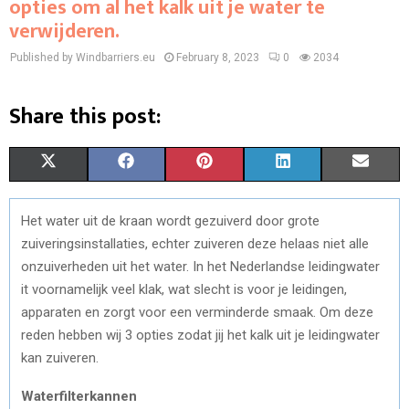
opties om al het kalk uit je water te
verwijderen.
Published by Windbarriers.eu
February 8, 2023
0
2034
Share this post:
S
S
S
S
S
X
F
P
L
E
H
H
H
H
H
(
A
I
I
M
Het water uit de kraan wordt gezuiverd door grote
A
A
A
A
A
T
C
N
N
A
zuiveringsinstallaties, echter zuiveren deze helaas niet alle
R
R
R
R
R
W
E
T
K
I
onzuiverheden uit het water. In het Nederlandse leidingwater
it voornamelijk veel klak, wat slecht is voor je leidingen,
E
E
E
E
E
I
B
E
E
L
apparaten en zorgt voor een verminderde smaak. Om deze
O
O
O
O
O
T
O
R
D
reden hebben wij 3 opties zodat jij het kalk uit je leidingwater
kan zuiveren.
N
N
N
N
N
T
O
E
I
E
K
S
N
Waterfilterkannen