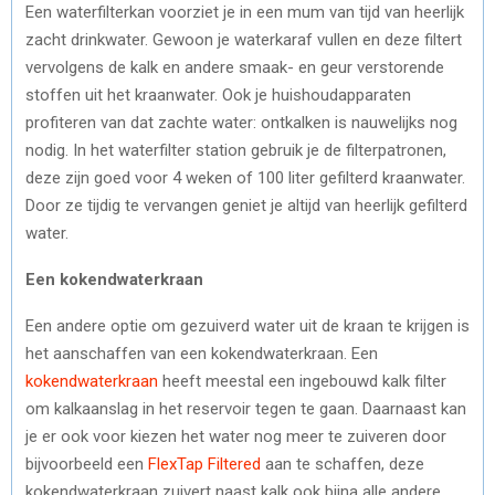
Een waterfilterkan voorziet je in een mum van tijd van heerlijk
R
T
zacht drinkwater. Gewoon je waterkaraf vullen en deze filtert
)
vervolgens de kalk en andere smaak- en geur verstorende
stoffen uit het kraanwater. Ook je huishoudapparaten
profiteren van dat zachte water: ontkalken is nauwelijks nog
nodig. In het waterfilter station gebruik je de filterpatronen,
deze zijn goed voor 4 weken of 100 liter gefilterd kraanwater.
Door ze tijdig te vervangen geniet je altijd van heerlijk gefilterd
water.
Een kokendwaterkraan
Een andere optie om gezuiverd water uit de kraan te krijgen is
het aanschaffen van een kokendwaterkraan. Een
kokendwaterkraan
heeft meestal een ingebouwd kalk filter
om kalkaanslag in het reservoir tegen te gaan. Daarnaast kan
je er ook voor kiezen het water nog meer te zuiveren door
bijvoorbeeld een
FlexTap Filtered
aan te schaffen, deze
kokendwaterkraan zuivert naast kalk ook bijna alle andere