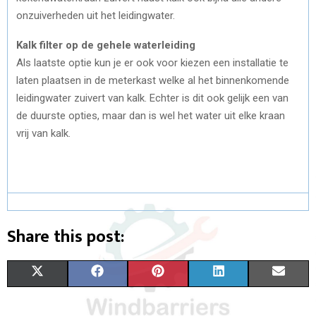
onzuiverheden uit het leidingwater.
Kalk filter op de gehele waterleiding
Als laatste optie kun je er ook voor kiezen een installatie te
laten plaatsen in de meterkast welke al het binnenkomende
leidingwater zuivert van kalk. Echter is dit ook gelijk een van
de duurste opties, maar dan is wel het water uit elke kraan
vrij van kalk.
Share this post:
S
S
S
S
S
X
F
P
L
E
H
H
H
H
H
(
A
I
I
M