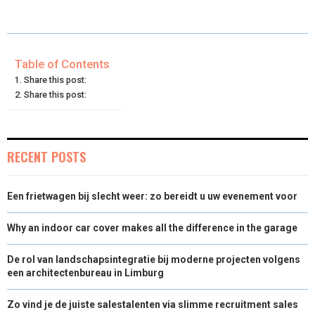
A
A
A
A
A
T
C
N
N
A
R
R
R
R
R
W
E
T
K
I
E
E
E
E
E
I
B
E
E
L
Table of Contents
Share this post:
O
O
O
O
O
T
O
R
D
Share this post:
N
N
N
N
N
T
O
E
I
E
K
S
N
RECENT POSTS
R
T
)
Een frietwagen bij slecht weer: zo bereidt u uw evenement voor
Why an indoor car cover makes all the difference in the garage
De rol van landschapsintegratie bij moderne projecten volgens
een architectenbureau in Limburg
Zo vind je de juiste salestalenten via slimme recruitment sales