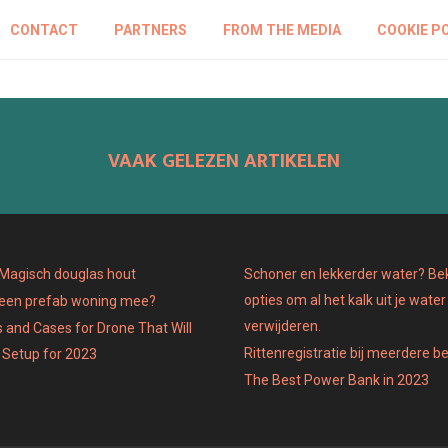
CONTACT
PARTNERS
FROM THE MEDIA
COOKIE P
VAAK GELEZEN ARTIKELEN
: Magisch douglas hout
Schoner en lekkerder water? Bek
opties om al het kalk uit je water
 een prefab woning mee?
verwijderen.
 and Cases for Drone That Will
Rittenregistratie bij meerdere b
 Setup for 2023
The Best Power Bank in 2023