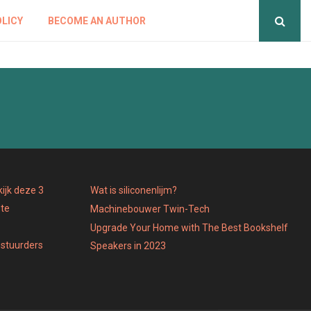
OLICY
BECOME AN AUTHOR
ijk deze 3
Wat is siliconenlijm?
 te
Machinebouwer Twin-Tech
Upgrade Your Home with The Best Bookshelf
estuurders
Speakers in 2023