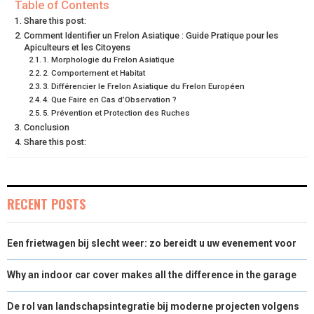
Table of Contents
Share this post:
O
O
O
O
O
T
O
R
D
Comment Identifier un Frelon Asiatique : Guide Pratique pour les
Apiculteurs et les Citoyens
N
N
N
N
N
T
O
E
I
1. Morphologie du Frelon Asiatique
2. Comportement et Habitat
E
K
S
N
3. Différencier le Frelon Asiatique du Frelon Européen
4. Que Faire en Cas d’Observation ?
R
T
5. Prévention et Protection des Ruches
)
Conclusion
Share this post:
RECENT POSTS
Een frietwagen bij slecht weer: zo bereidt u uw evenement voor
Why an indoor car cover makes all the difference in the garage
De rol van landschapsintegratie bij moderne projecten volgens