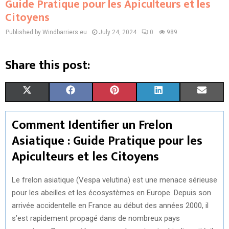
Guide Pratique pour les Apiculteurs et les
Citoyens
Published by Windbarriers.eu
July 24, 2024
0
989
Share this post:
S
S
S
S
S
X
F
P
L
E
H
H
H
H
H
(
A
I
I
M
Comment Identifier un Frelon
A
A
A
A
A
T
C
N
N
A
Asiatique : Guide Pratique pour les
R
R
R
R
R
W
E
T
K
I
Apiculteurs et les Citoyens
E
E
E
E
E
I
B
E
E
L
Le frelon asiatique (Vespa velutina) est une menace sérieuse
O
O
O
O
O
T
O
R
D
pour les abeilles et les écosystèmes en Europe. Depuis son
N
N
N
N
N
T
O
E
I
arrivée accidentelle en France au début des années 2000, il
s’est rapidement propagé dans de nombreux pays
E
K
S
N