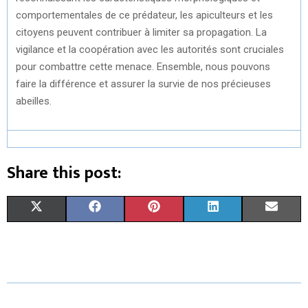
comportementales de ce prédateur, les apiculteurs et les
citoyens peuvent contribuer à limiter sa propagation. La
vigilance et la coopération avec les autorités sont cruciales
pour combattre cette menace. Ensemble, nous pouvons
faire la différence et assurer la survie de nos précieuses
abeilles.
Share this post:
S
S
S
S
S
X
F
P
L
E
H
H
H
H
H
(
A
I
I
M
A
A
A
A
A
T
C
N
N
A
R
R
R
R
R
W
E
T
K
I
E
E
E
E
E
I
B
E
E
L