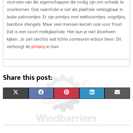
voorzien van die eigenschappen die nodig zijn om schade te
voorkomen. Ook raamfolie is net als plakfolie verkrijgbaar in
leuke patroontjes. Er zijn printjes met eekhoorntjes, vogeltjes,
bamboe stengels. Maar veel mensen kiezen ook voor frost.
Dat is een soort melkglasfolie. Hier kun je niet doorheen
kijken. Je ziet slechts wat lichte conteuren erdoor heen. Dit
verhoogt de
privacy
in huis.
Share this post:
S
S
S
S
S
X
F
P
L
E
H
H
H
H
H
(
A
I
I
M
A
A
A
A
A
T
C
N
N
A
R
R
R
R
R
W
E
T
K
I