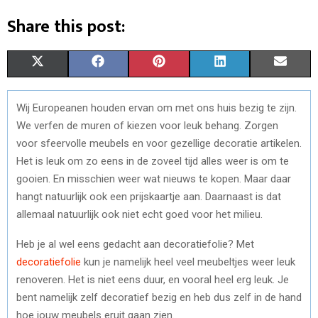
Share this post:
S
S
S
S
S
X
F
P
L
E
H
H
H
H
H
(
A
I
I
M
Wij Europeanen houden ervan om met ons huis bezig te zijn.
A
A
A
A
A
T
C
N
N
A
We verfen de muren of kiezen voor leuk behang. Zorgen
R
R
R
R
R
W
E
T
K
I
voor sfeervolle meubels en voor gezellige decoratie artikelen.
Het is leuk om zo eens in de zoveel tijd alles weer is om te
E
E
E
E
E
I
B
E
E
L
gooien. En misschien weer wat nieuws te kopen. Maar daar
O
O
O
O
O
T
O
R
D
hangt natuurlijk ook een prijskaartje aan. Daarnaast is dat
allemaal natuurlijk ook niet echt goed voor het milieu.
N
N
N
N
N
T
O
E
I
E
K
S
N
Heb je al wel eens gedacht aan decoratiefolie? Met
decoratiefolie
kun je namelijk heel veel meubeltjes weer leuk
R
T
renoveren. Het is niet eens duur, en vooral heel erg leuk. Je
)
bent namelijk zelf decoratief bezig en heb dus zelf in de hand
hoe jouw meubels eruit gaan zien.