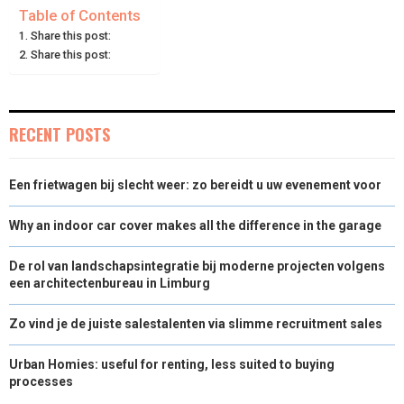
E
E
E
E
E
I
B
E
E
L
Table of Contents
Share this post:
O
O
O
O
O
T
O
R
D
Share this post:
N
N
N
N
N
T
O
E
I
E
K
S
N
RECENT POSTS
R
T
)
Een frietwagen bij slecht weer: zo bereidt u uw evenement voor
Why an indoor car cover makes all the difference in the garage
De rol van landschapsintegratie bij moderne projecten volgens
een architectenbureau in Limburg
Zo vind je de juiste salestalenten via slimme recruitment sales
Urban Homies: useful for renting, less suited to buying
processes