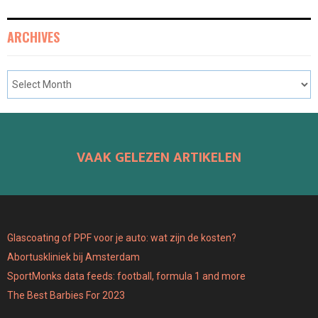
ARCHIVES
VAAK GELEZEN ARTIKELEN
Glascoating of PPF voor je auto: wat zijn de kosten?
Abortuskliniek bij Amsterdam
SportMonks data feeds: football, formula 1 and more
The Best Barbies For 2023