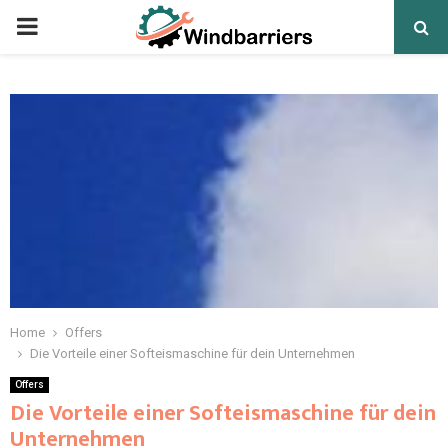
PRIMARY
MENU
Home
Offers
Die Vorteile einer Softeismaschine für dein Unternehmen
Offers
Die Vorteile einer Softeismaschine für dein
Unternehmen