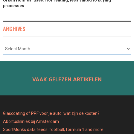
processes
ARCHIVES
VAAK GELEZEN ARTIKELEN
Glascoating of PPF voor je auto: wat zijn de kosten?
Abortuskliniek bij Amsterdam
SportMonks data feeds: football, formula 1 and more