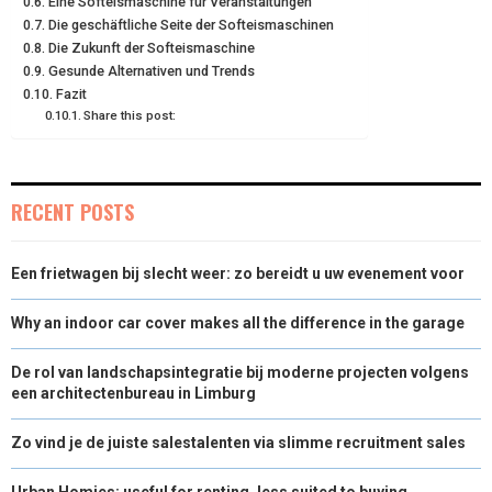
Eine Softeismaschine für Veranstaltungen
R
T
Die geschäftliche Seite der Softeismaschinen
Die Zukunft der Softeismaschine
)
Gesunde Alternativen und Trends
Fazit
Share this post:
RECENT POSTS
Een frietwagen bij slecht weer: zo bereidt u uw evenement voor
Why an indoor car cover makes all the difference in the garage
De rol van landschapsintegratie bij moderne projecten volgens
een architectenbureau in Limburg
Zo vind je de juiste salestalenten via slimme recruitment sales
Urban Homies: useful for renting, less suited to buying