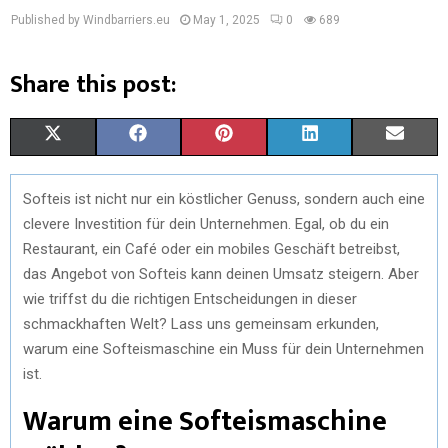
Published by Windbarriers.eu
May 1, 2025
0
689
Share this post:
S
S
S
S
S
X
F
P
L
E
H
H
H
H
H
(
A
I
I
M
Softeis ist nicht nur ein köstlicher Genuss, sondern auch eine
A
A
A
A
A
T
C
N
N
A
clevere Investition für dein Unternehmen. Egal, ob du ein
R
R
R
R
R
W
E
T
K
I
Restaurant, ein Café oder ein mobiles Geschäft betreibst,
das Angebot von Softeis kann deinen Umsatz steigern. Aber
E
E
E
E
E
I
B
E
E
L
wie triffst du die richtigen Entscheidungen in dieser
O
O
O
O
O
T
O
R
D
schmackhaften Welt? Lass uns gemeinsam erkunden,
warum eine Softeismaschine ein Muss für dein Unternehmen
N
N
N
N
N
T
O
E
I
ist.
E
K
S
N
Warum eine Softeismaschine
R
T