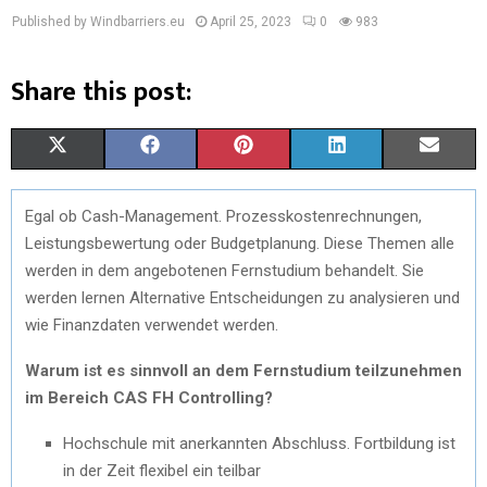
Published by Windbarriers.eu
April 25, 2023
0
983
Share this post:
S
S
S
S
S
X
F
P
L
E
H
H
H
H
H
(
A
I
I
M
Egal ob Cash-Management. Prozesskostenrechnungen,
A
A
A
A
A
T
C
N
N
A
Leistungsbewertung oder Budgetplanung. Diese Themen alle
R
R
R
R
R
W
E
T
K
I
werden in dem angebotenen Fernstudium behandelt. Sie
werden lernen Alternative Entscheidungen zu analysieren und
E
E
E
E
E
I
B
E
E
L
wie Finanzdaten verwendet werden.
O
O
O
O
O
T
O
R
D
Warum ist es sinnvoll an dem Fernstudium teilzunehmen
N
N
N
N
N
T
O
E
I
im Bereich CAS FH Controlling?
E
K
S
N
Hochschule mit anerkannten Abschluss. Fortbildung ist
R
T
in der Zeit flexibel ein teilbar