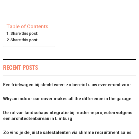
A
A
A
A
A
T
C
N
N
A
R
R
R
R
R
W
E
T
K
I
E
E
E
E
E
I
B
E
E
L
Table of Contents
Share this post:
O
O
O
O
O
T
O
R
D
Share this post:
N
N
N
N
N
T
O
E
I
E
K
S
N
RECENT POSTS
R
T
)
Een frietwagen bij slecht weer: zo bereidt u uw evenement voor
Why an indoor car cover makes all the difference in the garage
De rol van landschapsintegratie bij moderne projecten volgens
een architectenbureau in Limburg
Zo vind je de juiste salestalenten via slimme recruitment sales