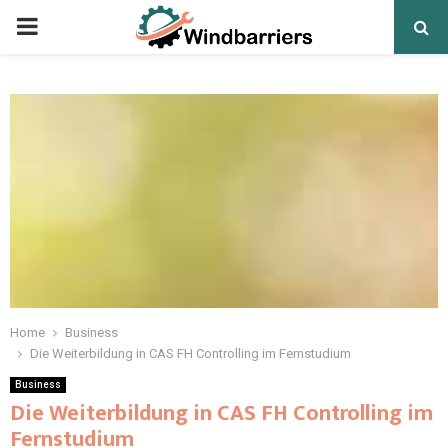
PRIMARY
MENU
Home
Business
Die Weiterbildung in CAS FH Controlling im Fernstudium
Business
Die Weiterbildung in CAS FH Controlling im
Fernstudium