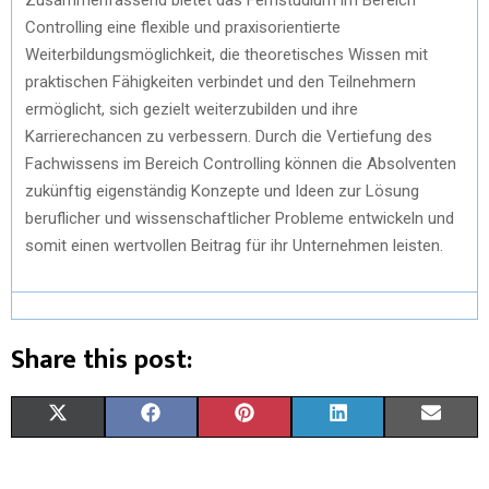
Controlling eine flexible und praxisorientierte
Weiterbildungsmöglichkeit, die theoretisches Wissen mit
praktischen Fähigkeiten verbindet und den Teilnehmern
ermöglicht, sich gezielt weiterzubilden und ihre
Karrierechancen zu verbessern. Durch die Vertiefung des
Fachwissens im Bereich Controlling können die Absolventen
zukünftig eigenständig Konzepte und Ideen zur Lösung
beruflicher und wissenschaftlicher Probleme entwickeln und
somit einen wertvollen Beitrag für ihr Unternehmen leisten.
Share this post:
S
S
S
S
S
X
F
P
L
E
H
H
H
H
H
(
A
I
I
M