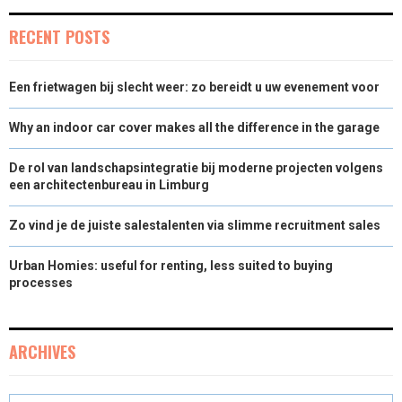
E
K
N
RECENT POSTS
R
)
Een frietwagen bij slecht weer: zo bereidt u uw evenement voor
Why an indoor car cover makes all the difference in the garage
De rol van landschapsintegratie bij moderne projecten volgens
een architectenbureau in Limburg
Zo vind je de juiste salestalenten via slimme recruitment sales
Urban Homies: useful for renting, less suited to buying
processes
ARCHIVES