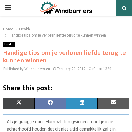
PRIMARY
MENU
Home
Health
Handige tips om je verloren liefde terug te kunnen winnen
Health
Handige tips om je verloren liefde terug te
kunnen winnen
Published by Windbarriers.eu
February 20, 2017
0
1320
Share this post:
S
S
S
S
X
F
L
E
H
H
H
H
(
A
I
M
Als je graag je oude vlam wilt terugwinnen, moet je in je
A
A
A
A
T
C
N
A
achterhoofd houden dat dit niet altijd gemakkelijk zal zijn.