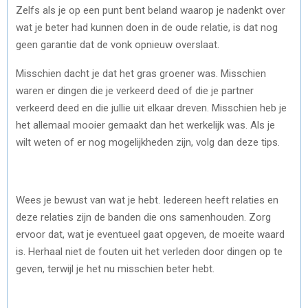
R
R
R
R
W
E
K
I
Zelfs als je op een punt bent beland waarop je nadenkt over
wat je beter had kunnen doen in de oude relatie, is dat nog
E
E
E
E
I
B
E
L
geen garantie dat de vonk opnieuw overslaat.
O
O
O
O
T
O
D
Misschien dacht je dat het gras groener was. Misschien
N
N
N
N
T
O
I
waren er dingen die je verkeerd deed of die je partner
E
K
N
verkeerd deed en die jullie uit elkaar dreven. Misschien heb je
het allemaal mooier gemaakt dan het werkelijk was. Als je
R
wilt weten of er nog mogelijkheden zijn, volg dan deze tips.
)
Wees je bewust van wat je hebt. Iedereen heeft relaties en
deze relaties zijn de banden die ons samenhouden. Zorg
ervoor dat, wat je eventueel gaat opgeven, de moeite waard
is. Herhaal niet de fouten uit het verleden door dingen op te
geven, terwijl je het nu misschien beter hebt.