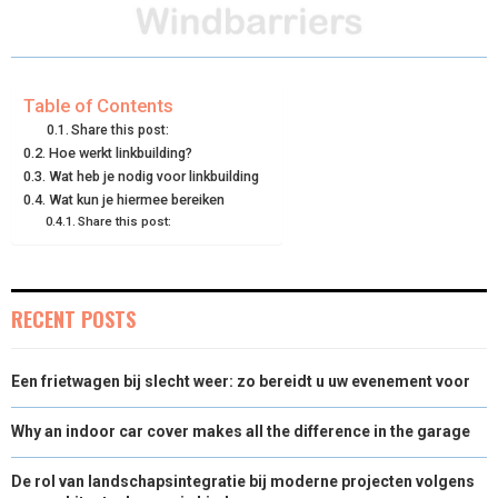
A
A
A
A
A
T
C
N
N
A
R
R
R
R
R
W
E
T
K
I
E
E
E
E
E
I
B
E
E
L
Table of Contents
Share this post:
O
O
O
O
O
T
O
R
D
Hoe werkt linkbuilding?
Wat heb je nodig voor linkbuilding
N
N
N
N
N
T
O
E
I
Wat kun je hiermee bereiken
E
K
S
N
Share this post:
R
T
)
RECENT POSTS
Een frietwagen bij slecht weer: zo bereidt u uw evenement voor
Why an indoor car cover makes all the difference in the garage
De rol van landschapsintegratie bij moderne projecten volgens