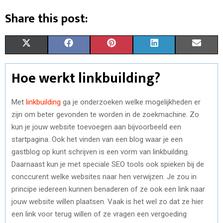
Share this post:
S
S
S
S
S
X
F
P
L
E
H
H
H
H
H
(
A
I
I
M
Hoe werkt linkbuilding?
A
A
A
A
A
T
C
N
N
A
R
R
R
R
R
W
E
T
K
I
Met
linkbuilding
ga je onderzoeken welke mogelijkheden er
zijn om beter gevonden te worden in de zoekmachine. Zo
E
E
E
E
E
I
B
E
E
L
kun je jouw website toevoegen aan bijvoorbeeld een
O
O
O
O
O
T
O
R
D
startpagina. Ook het vinden van een blog waar je een
gastblog op kunt schrijven is een vorm van linkbuilding.
N
N
N
N
N
T
O
E
I
Daarnaast kun je met speciale SEO tools ook spieken bij de
E
K
S
N
conccurent welke websites naar hen verwijzen. Je zou in
R
T
principe iedereen kunnen benaderen of ze ook een link naar
jouw website willen plaatsen. Vaak is het wel zo dat ze hier
)
een link voor terug willen of ze vragen een vergoeding