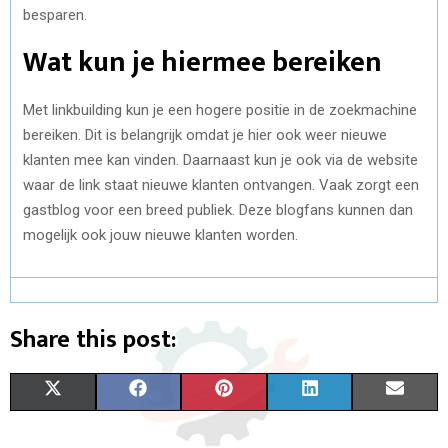
besparen.
Wat kun je hiermee bereiken
Met linkbuilding kun je een hogere positie in de zoekmachine
bereiken. Dit is belangrijk omdat je hier ook weer nieuwe
klanten mee kan vinden. Daarnaast kun je ook via de website
waar de link staat nieuwe klanten ontvangen. Vaak zorgt een
gastblog voor een breed publiek. Deze blogfans kunnen dan
mogelijk ook jouw nieuwe klanten worden.
Share this post:
S
S
S
S
S
X
F
P
L
E
H
H
H
H
H
(
A
I
I
M