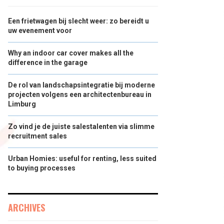
Een frietwagen bij slecht weer: zo bereidt u
uw evenement voor
Why an indoor car cover makes all the
difference in the garage
De rol van landschapsintegratie bij moderne
projecten volgens een architectenbureau in
Limburg
Zo vind je de juiste salestalenten via slimme
recruitment sales
Urban Homies: useful for renting, less suited
to buying processes
ARCHIVES