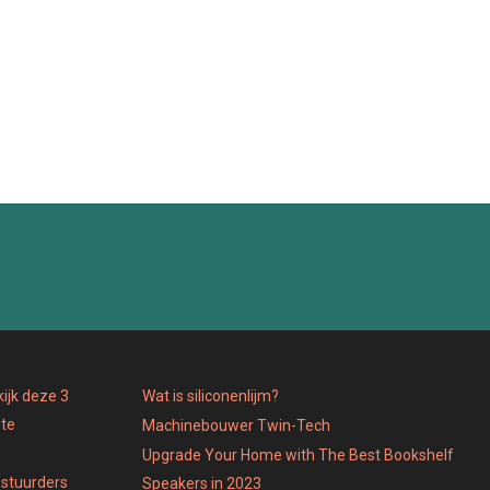
ijk deze 3
Wat is siliconenlijm?
 te
Machinebouwer Twin-Tech
Upgrade Your Home with The Best Bookshelf
estuurders
Speakers in 2023