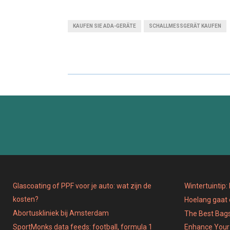
H
H
A
A
KAUFEN SIE ADA-GERÄTE
SCHALLMESSGERÄT KAUFEN
R
R
E
E
O
O
N
N
Glascoating of PPF voor je auto: wat zijn de
Wintertuintip
kosten?
Hoelang gaat
Abortuskliniek bij Amsterdam
The Best Bags
SportMonks data feeds: football, formula 1
Enhance Your