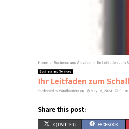
Home
Business and Services
Ihr Leitfaden zum 
Business and Services
Ihr Leitfaden zum Scha
Published by Windbarriers.eu
May 16, 2024
0
Share this post:
S
S
X (TWITTER)
FACEBOOK