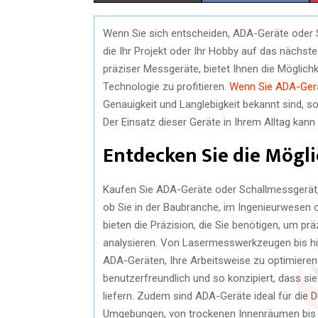
H
H
Wenn Sie sich entscheiden, ADA-Geräte oder S
A
A
die Ihr Projekt oder Ihr Hobby auf das nächst
R
R
präziser Messgeräte, bietet Ihnen die Möglich
Technologie zu profitieren.
Wenn Sie ADA-Ger
E
E
Genauigkeit und Langlebigkeit bekannt sind, 
O
O
Der Einsatz dieser Geräte in Ihrem Alltag kann 
N
N
Entdecken Sie die Mögl
Kaufen Sie ADA-Geräte oder Schallmessgerät, u
ob Sie in der Baubranche, im Ingenieurwesen o
bieten die Präzision, die Sie benötigen, um 
analysieren. Von Lasermesswerkzeugen bis h
ADA-Geräten, Ihre Arbeitsweise zu optimieren 
benutzerfreundlich und so konzipiert, dass s
liefern. Zudem sind ADA-Geräte ideal für die
Umgebungen, von trockenen Innenräumen bis hi