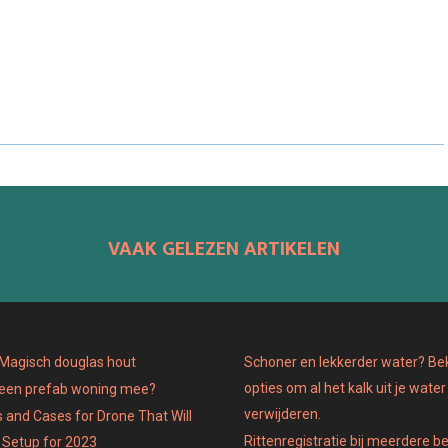
H
H
H
A
A
A
R
R
R
E
E
E
O
O
O
N
N
N
VAAK GELEZEN ARTIKELEN
: Magisch douglas hout
Schoner en lekkerder water? Bek
opties om al het kalk uit je water
 een prefab woning mee?
verwijderen.
 and Cases for Drone That Will
Rittenregistratie bij meerdere b
 Setup for 2023