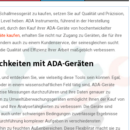
H
H
H
challmessgerät zu kaufen, setzen Sie auf Qualität und Präzision,
A
A
A
e Level heben. ADA Instruments, führend in der Herstellung
R
R
R
keit, durch den Kauf ihrer ADA-Geräte von hochentwickelter
äte kaufen
, erhalten Sie nicht nur Zugang zu Geräten, die für ihre
E
E
E
sondern auch zu einem Kundenservice, der seinesgleichen sucht.
O
O
O
die Qualität und Effizienz Ihrer Arbeit maßgeblich verbessern.
N
N
N
ichkeiten mit ADA-Geräten
nd entdecken Sie, wie vielseitig diese Tools sein können. Egal,
der in einem wissenschaftlichen Feld tätig sind, ADA-Geräte
präzise Messungen durchzuführen und Ihre Daten genauer zu
in zu Umweltüberwachungsgeräten ermöglicht Ihnen der Kauf von
und Ihre Analysefähigkeiten zu verbessern. Die Geräte sind
ie auch unter schwierigen Bedingungen zuverlässige Ergebnisse
 Durchführung komplexer Aufgaben in verschiedensten
n zu feuchten Außenbereichen. Diese Flexibilität macht sie zu