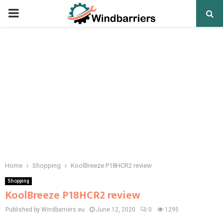
PRIMARY
MENU
Home
Shopping
KoolBreeze P18HCR2 review
Shopping
KoolBreeze P18HCR2 review
Published by Windbarriers.eu
June 12, 2020
0
1295