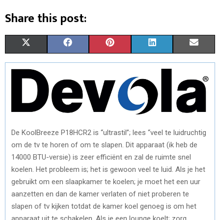
Share this post:
S
S
S
S
S
X
F
P
L
E
H
H
H
H
H
(
A
I
I
M
A
A
A
A
A
T
C
N
N
A
R
R
R
R
R
W
E
T
K
I
E
E
E
E
E
I
B
E
E
L
O
O
O
O
O
De KoolBreeze P18HCR2 is “ultrastil”; lees “veel te luidruchtig
T
O
R
D
om de tv te horen of om te slapen. Dit apparaat (ik heb de
N
N
N
N
N
T
O
E
I
14000 BTU-versie) is zeer efficiënt en zal de ruimte snel
E
K
S
N
koelen. Het probleem is; het is gewoon veel te luid. Als je het
gebruikt om een slaapkamer te koelen; je moet het een uur
R
T
aanzetten en dan de kamer verlaten of niet proberen te
)
slapen of tv kijken totdat de kamer koel genoeg is om het
apparaat uit te schakelen. Als je een lounge koelt; zorg