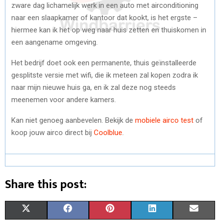
zware dag lichamelijk werk in een auto met airconditioning
naar een slaapkamer of kantoor dat kookt, is het ergste –
hiermee kan ik het op weg naar huis zetten en thuiskomen in
een aangename omgeving.
Het bedrijf doet ook een permanente, thuis geïnstalleerde
gesplitste versie met wifi, die ik meteen zal kopen zodra ik
naar mijn nieuwe huis ga, en ik zal deze nog steeds
meenemen voor andere kamers.
Kan niet genoeg aanbevelen. Bekijk de
mobiele airco test
of
koop jouw airco direct bij
Coolblue
.
Share this post:
S
S
S
S
S
X
F
P
L
E