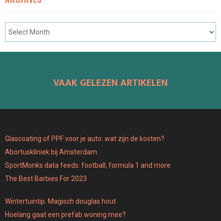
VAAK GELEZEN ARTIKELEN
Glascoating of PPF voor je auto: wat zijn de kosten?
Abortuskliniek bij Amsterdam
SportMonks data feeds: football, formula 1 and more
The Best Barbies For 2023
Wintertuintip: Magisch douglas hout
Hoelang gaat een prefab woning mee?