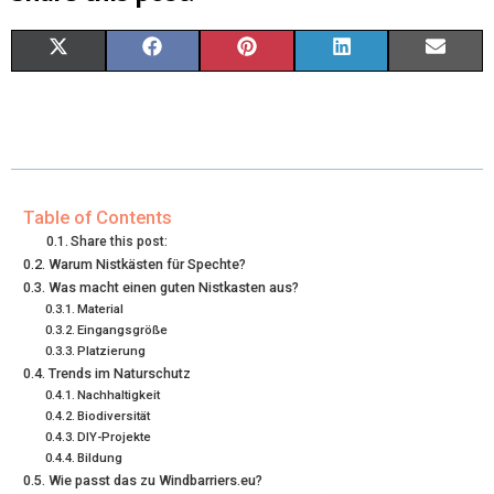
S
S
S
S
S
X
F
P
L
E
H
H
H
H
H
(
A
I
I
M
A
A
A
A
A
T
C
N
N
A
R
R
R
R
R
W
E
T
K
I
E
E
E
E
E
I
B
E
E
L
Table of Contents
Share this post:
O
O
O
O
O
T
O
R
D
Warum Nistkästen für Spechte?
Was macht einen guten Nistkasten aus?
N
N
N
N
N
T
O
E
I
Material
E
K
S
N
Eingangsgröße
Platzierung
R
T
Trends im Naturschutz
Nachhaltigkeit
)
Biodiversität
DIY-Projekte
Bildung
Wie passt das zu Windbarriers.eu?