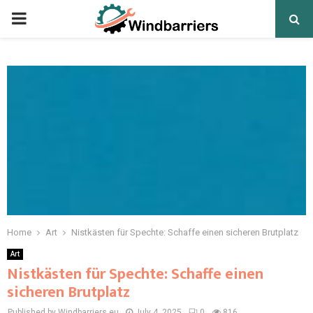
PRIMARY
MENU
Home
Art
Nistkästen für Spechte: Schaffe einen sicheren Brutplatz
Art
Nistkästen für Spechte: Schaffe einen
sicheren Brutplatz
Published by Windbarriers.eu
July 4, 2025
0
816