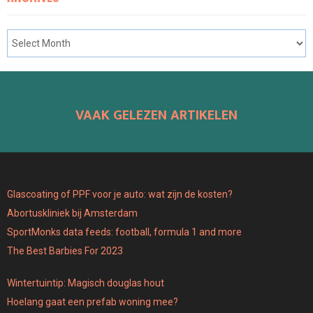
VAAK GELEZEN ARTIKELEN
Glascoating of PPF voor je auto: wat zijn de kosten?
Abortuskliniek bij Amsterdam
SportMonks data feeds: football, formula 1 and more
The Best Barbies For 2023
Wintertuintip: Magisch douglas hout
Hoelang gaat een prefab woning mee?