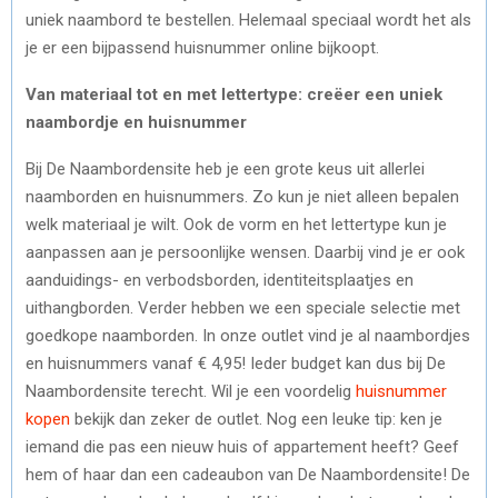
uniek naambord te bestellen. Helemaal speciaal wordt het als
O
O
O
O
O
T
O
R
D
je er een bijpassend huisnummer online bijkoopt.
N
N
N
N
N
T
O
E
I
Van materiaal tot en met lettertype: creëer een uniek
E
K
S
N
naambordje en huisnummer
R
T
Bij De Naambordensite heb je een grote keus uit allerlei
naamborden en huisnummers. Zo kun je niet alleen bepalen
)
welk materiaal je wilt. Ook de vorm en het lettertype kun je
aanpassen aan je persoonlijke wensen. Daarbij vind je er ook
aanduidings- en verbodsborden, identiteitsplaatjes en
uithangborden. Verder hebben we een speciale selectie met
goedkope naamborden. In onze outlet vind je al naambordjes
en huisnummers vanaf € 4,95! Ieder budget kan dus bij De
Naambordensite terecht. Wil je een voordelig
huisnummer
kopen
bekijk dan zeker de outlet. Nog een leuke tip: ken je
iemand die pas een nieuw huis of appartement heeft? Geef
hem of haar dan een cadeaubon van De Naambordensite! De