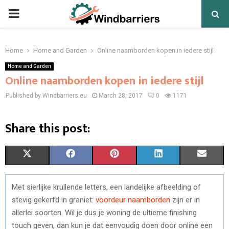
PRIMARY
MENU
Home
Home and Garden
Online naamborden kopen in iedere stijl
Home and Garden
Online naamborden kopen in iedere stijl
Published by Windbarriers.eu
March 28, 2017
0
1171
Share this post:
S
S
S
S
S
X
F
P
L
E
H
H
H
H
H
(
A
I
I
M
Met sierlijke krullende letters, een landelijke afbeelding of
A
A
A
A
A
T
C
N
N
A
stevig gekerfd in graniet:
voordeur naamborden
zijn er in
R
R
R
R
R
W
E
T
K
I
allerlei soorten. Wil je dus je woning de ultieme finishing
touch geven, dan kun je dat eenvoudig doen door online een
E
E
E
E
E
I
B
E
E
L