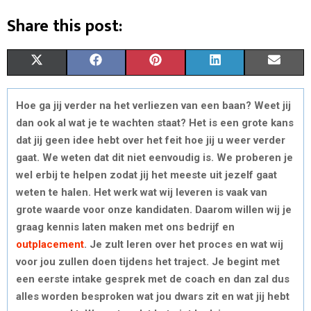
Share this post:
S
S
S
S
S
X
F
P
L
E
H
H
H
H
H
(
A
I
I
M
Hoe ga jij verder na het verliezen van een baan? Weet jij
A
A
A
A
A
T
C
N
N
A
dan ook al wat je te wachten staat? Het is een grote kans
R
R
R
R
R
W
E
T
K
I
dat jij geen idee hebt over het feit hoe jij u weer verder
gaat. We weten dat dit niet eenvoudig is. We proberen je
E
E
E
E
E
I
B
E
E
L
wel erbij te helpen zodat jij het meeste uit jezelf gaat
O
O
O
O
O
T
O
R
D
weten te halen. Het werk wat wij leveren is vaak van
grote waarde voor onze kandidaten. Daarom willen wij je
N
N
N
N
N
T
O
E
I
graag kennis laten maken met ons bedrijf en
E
K
S
N
outplacement
. Je zult leren over het proces en wat wij
voor jou zullen doen tijdens het traject. Je begint met
R
T
een eerste intake gesprek met de coach en dan zal dus
)
alles worden besproken wat jou dwars zit en wat jij hebt