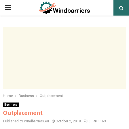
PRIMARY
MENU
Home
Business
Outplacement
Business
Outplacement
Published by Windbarriers.eu
October 2, 2018
0
1163