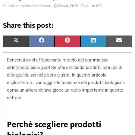
Published by Windbarriers.eu
May 8, 2025
0
879
Share this post:
S
S
S
S
S
X
F
P
L
E
H
H
H
H
H
(
A
I
I
M
Benvenuto nel affascinante mondo del commercio
A
A
A
A
A
T
C
N
N
A
all’ingrosso biologico! Se stai cercando prodotti naturali di
R
R
R
R
R
W
E
T
K
I
alta qualità, sei nel posto giusto. In questo articolo
esploreremo i vantaggi e le tendenze dei prodotti biologici e
E
E
E
E
E
I
B
E
E
L
come un attore chiave gioca un ruolo importante in questo
O
O
O
O
O
T
O
R
D
settore.
N
N
N
N
N
T
O
E
I
E
K
S
N
Perché scegliere prodotti
R
T