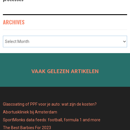
ARCHIVES
VAAK GELEZEN ARTIKELEN
Glascoating of PPF voor je auto: wat zijn de kosten?
Abortuskliniek bij Amsterdam
SportMonks data feeds: football, formula 1 and more
The Best Barbies For 2023