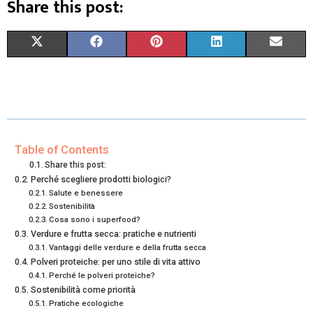
Share this post:
S
S
S
S
S
X
F
P
L
E
H
H
H
H
H
(
A
I
I
M
A
A
A
A
A
T
C
N
N
A
R
R
R
R
R
W
E
T
K
I
E
E
E
E
E
I
B
E
E
L
Table of Contents
Share this post:
O
O
O
O
O
T
O
R
D
Perché scegliere prodotti biologici?
Salute e benessere
N
N
N
N
N
T
O
E
I
Sostenibilità
E
Cosa sono i superfood?
K
S
N
Verdure e frutta secca: pratiche e nutrienti
R
T
Vantaggi delle verdure e della frutta secca
Polveri proteiche: per uno stile di vita attivo
)
Perché le polveri proteiche?
Sostenibilità come priorità
Pratiche ecologiche