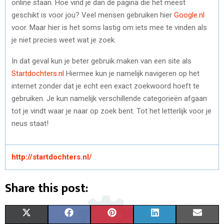
online staan. Hoe vind je dan de pagina die het meest
geschikt is voor jou? Veel mensen gebruiken hier
Google.nl
voor. Maar hier is het soms lastig om iets mee te vinden als
je niet precies weet wat je zoek.
In dat geval kun je beter gebruik maken van een site als
Startdochters.nl
Hiermee kun je namelijk navigeren op het
internet zonder dat je echt een exact zoekwoord hoeft te
gebruiken. Je kun namelijk verschillende categorieën afgaan
tot je vindt waar je naar op zoek bent. Tot het letterlijk voor je
neus staat!
http://startdochters.nl/
Share this post:
S
S
S
S
S
X
F
P
L
E