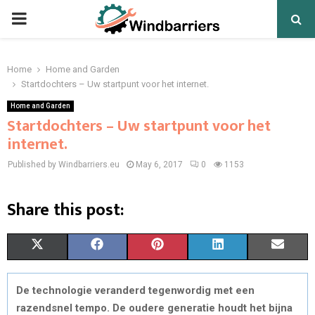
PRIMARY
MENU
Home
Home and Garden
Startdochters – Uw startpunt voor het internet.
Home and Garden
Startdochters – Uw startpunt voor het
internet.
Published by Windbarriers.eu
May 6, 2017
0
1153
Share this post:
S
S
S
S
S
X
F
P
L
E
H
H
H
H
H
(
A
I
I
M
De technologie veranderd tegenwordig met een
A
A
A
A
A
T
C
N
N
A
razendsnel tempo. De oudere generatie houdt het bijna