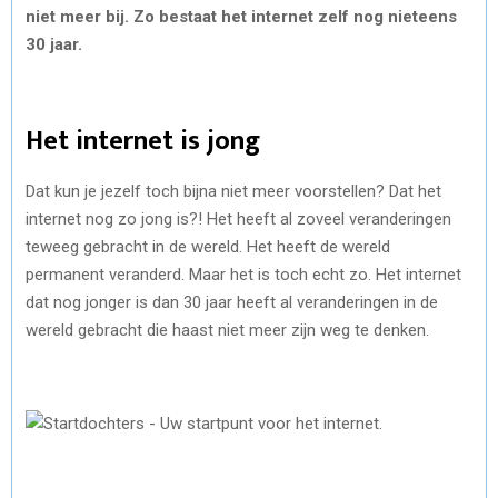
R
R
R
R
R
W
E
T
K
I
niet meer bij. Zo bestaat het internet zelf nog nieteens
30 jaar.
E
E
E
E
E
I
B
E
E
L
O
O
O
O
O
T
O
R
D
Het internet is jong
N
N
N
N
N
T
O
E
I
E
K
S
N
Dat kun je jezelf toch bijna niet meer voorstellen? Dat het
R
T
internet nog zo jong is?! Het heeft al zoveel veranderingen
teweeg gebracht in de wereld. Het heeft de wereld
)
permanent veranderd. Maar het is toch echt zo. Het internet
dat nog jonger is dan 30 jaar heeft al veranderingen in de
wereld gebracht die haast niet meer zijn weg te denken.