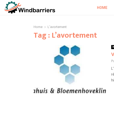
HOME
Home
L'avortement
Tag : L’avortement
H
V
P
L
r
h