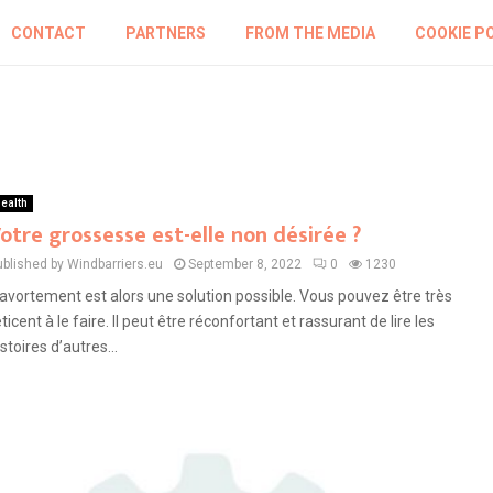
CONTACT
PARTNERS
FROM THE MEDIA
COOKIE P
ealth
otre grossesse est-elle non désirée ?
ublished by Windbarriers.eu
September 8, 2022
0
1230
’avortement est alors une solution possible. Vous pouvez être très
éticent à le faire. Il peut être réconfortant et rassurant de lire les
istoires d’autres...