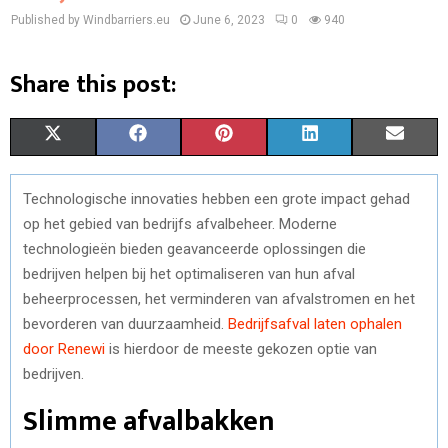
Published by Windbarriers.eu
June 6, 2023
0
940
Share this post:
S
S
S
S
S
X
F
P
L
E
H
H
H
H
H
(
A
I
I
M
Technologische innovaties hebben een grote impact gehad
A
A
A
A
A
T
C
N
N
A
op het gebied van bedrijfs afvalbeheer. Moderne
R
R
R
R
R
W
E
T
K
I
technologieën bieden geavanceerde oplossingen die
bedrijven helpen bij het optimaliseren van hun afval
E
E
E
E
E
I
B
E
E
L
beheerprocessen, het verminderen van afvalstromen en het
O
O
O
O
O
T
O
R
D
bevorderen van duurzaamheid.
Bedrijfsafval laten ophalen
door Renewi
is hierdoor de meeste gekozen optie van
N
N
N
N
N
T
O
E
I
bedrijven.
E
K
S
N
Slimme afvalbakken
R
T