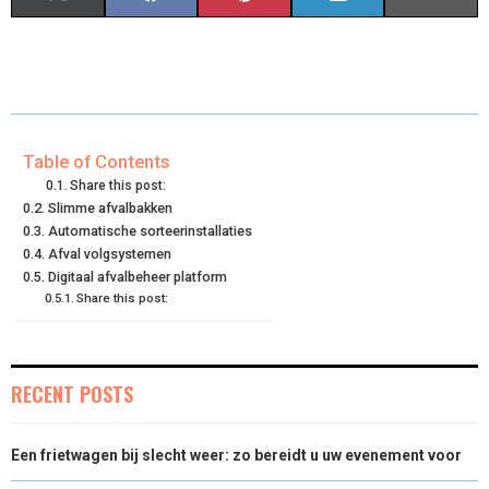
H
H
H
H
H
(
A
I
I
M
A
A
A
A
A
T
C
N
N
A
R
R
R
R
R
W
E
T
K
I
E
E
E
E
E
I
B
E
E
L
Table of Contents
Share this post:
O
O
O
O
O
T
O
R
D
Slimme afvalbakken
Automatische sorteerinstallaties
N
N
N
N
N
T
O
E
I
Afval volgsystemen
E
K
S
N
Digitaal afvalbeheer platform
Share this post:
R
T
)
RECENT POSTS
Een frietwagen bij slecht weer: zo bereidt u uw evenement voor