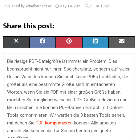
Published by Windbarriers.eu
May 14, 2021
0
1362
Share this post:
S
S
S
S
S
X
F
P
L
E
H
H
H
H
H
(
A
I
I
M
Die riesige PDF-Dateigröße ist immer ein Problem. Dies
A
A
A
A
A
T
C
N
N
A
beansprucht nicht nur Ihren Speicherplatz, sondern auf vielen
R
R
R
R
R
W
E
T
K
I
Online-Websites können Sie auch keine PDFs hochladen, die
größer als eine bestimmte Größe sind. In einfacheren
E
E
E
E
E
I
B
E
E
L
Worten, wenn Sie ein PDF mit einer großen Größe haben,
O
O
O
O
O
T
O
R
D
möchten Sie möglicherweise die PDF-Größe reduzieren und
klein machen. Sie können PDF-Dateien einfach mit Online-
N
N
N
N
N
T
O
E
I
Tools komprimieren. Wir werden die 3 besten Tools sehen,
E
K
S
N
mit denen Sie
PDF komprimieren
können. Alle arbeiten
ähnlich. Sie können die für Sie am besten geeignete
R
T