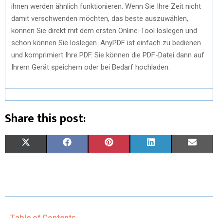
ihnen werden ähnlich funktionieren. Wenn Sie Ihre Zeit nicht
damit verschwenden möchten, das beste auszuwählen,
können Sie direkt mit dem ersten Online-Tool loslegen und
schon können Sie loslegen. AnyPDF ist einfach zu bedienen
und komprimiert Ihre PDF. Sie können die PDF-Datei dann auf
Ihrem Gerät speichern oder bei Bedarf hochladen.
Share this post:
S
S
S
S
S
X
F
P
L
E
H
H
H
H
H
(
A
I
I
M
A
A
A
A
A
T
C
N
N
A
R
R
R
R
R
W
E
T
K
I
E
E
E
E
E
I
B
E
E
L
Table of Contents