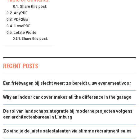
Share this post:
O
O
O
O
O
T
O
R
D
AnyPDF
PDF2Go
N
N
N
N
N
T
O
E
I
ILovePDF
E
K
S
N
Letzte Worte
Share this post:
R
T
)
RECENT POSTS
Een frietwagen bij slecht weer: zo bereidt u uw evenement voor
Why an indoor car cover makes all the difference in the garage
De rol van landschapsintegratie bij moderne projecten volgens
een architectenbureau in Limburg
Zo vind je de juiste salestalenten via slimme recruitment sales