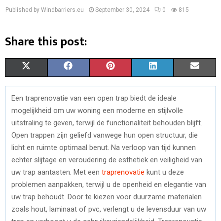
Published by Windbarriers.eu
September 30, 2024
0
815
Share this post:
S
S
S
S
S
X
F
P
L
E
H
H
H
H
H
(
A
I
I
M
Een traprenovatie van een open trap biedt de ideale
A
A
A
A
A
T
C
N
N
A
mogelijkheid om uw woning een moderne en stijlvolle
R
R
R
R
R
W
E
T
K
I
uitstraling te geven, terwijl de functionaliteit behouden blijft.
Open trappen zijn geliefd vanwege hun open structuur, die
E
E
E
E
E
I
B
E
E
L
licht en ruimte optimaal benut. Na verloop van tijd kunnen
O
O
O
O
O
T
O
R
D
echter slijtage en veroudering de esthetiek en veiligheid van
uw trap aantasten. Met een
traprenovatie
kunt u deze
N
N
N
N
N
T
O
E
I
problemen aanpakken, terwijl u de openheid en elegantie van
E
K
S
N
uw trap behoudt. Door te kiezen voor duurzame materialen
zoals hout, laminaat of pvc, verlengt u de levensduur van uw
R
T