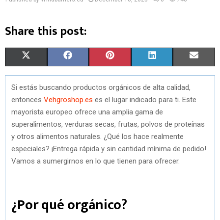
Share this post:
S
S
S
S
S
X
F
P
L
E
H
H
H
H
H
(
A
I
I
M
Si estás buscando productos orgánicos de alta calidad,
A
A
A
A
A
T
C
N
N
A
entonces
Vehgroshop.es
es el lugar indicado para ti. Este
R
R
R
R
R
W
E
T
K
I
mayorista europeo ofrece una amplia gama de
superalimentos, verduras secas, frutas, polvos de proteínas
E
E
E
E
E
I
B
E
E
L
y otros alimentos naturales. ¿Qué los hace realmente
O
O
O
O
O
T
O
R
D
especiales? ¡Entrega rápida y sin cantidad mínima de pedido!
Vamos a sumergirnos en lo que tienen para ofrecer.
N
N
N
N
N
T
O
E
I
E
K
S
N
¿Por qué orgánico?
R
T
)