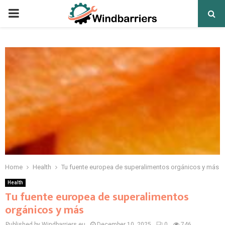
PRIMARY
MENU
Home
Health
Tu fuente europea de superalimentos orgánicos y más
Health
Tu fuente europea de superalimentos
orgánicos y más
Published by Windbarriers.eu
December 10, 2025
0
746