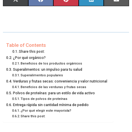
S
S
S
S
S
X
F
P
L
E
H
H
H
H
H
(
A
I
I
M
A
A
A
A
A
T
C
N
N
A
R
R
R
R
R
W
E
T
K
I
E
E
E
E
E
I
B
E
E
L
Table of Contents
Share this post:
O
O
O
O
O
T
O
R
D
¿Por qué orgánico?
Beneficios de los productos orgánicos
N
N
N
N
N
T
O
E
I
Superalimentos: un impulso para tu salud
E
K
S
N
Superalimentos populares
Verduras y frutas secas: conveniencia y valor nutricional
R
T
Beneficios de las verduras y frutas secas
Polvos de proteínas: para un estilo de vida activo
)
Tipos de polvos de proteínas
Entrega rápida sin cantidad mínima de pedido
¿Por qué elegir este mayorista?
Share this post: