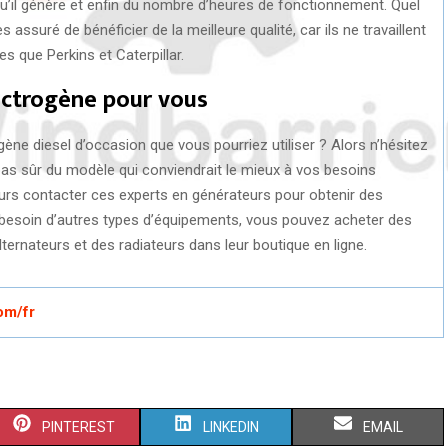
qu’il génère et enfin du nombre d’heures de fonctionnement. Quel
assuré de bénéficier de la meilleure qualité, car ils ne travaillent
s que Perkins et Caterpillar.
ectrogène pour vous
ne diesel d’occasion que vous pourriez utiliser ? Alors n’hésitez
as sûr du modèle qui conviendrait le mieux à vos besoins
urs contacter ces experts en générateurs pour obtenir des
besoin d’autres types d’équipements, vous pouvez acheter des
ernateurs et des radiateurs dans leur boutique en ligne.
om/fr
S
S
S
PINTEREST
LINKEDIN
EMAIL