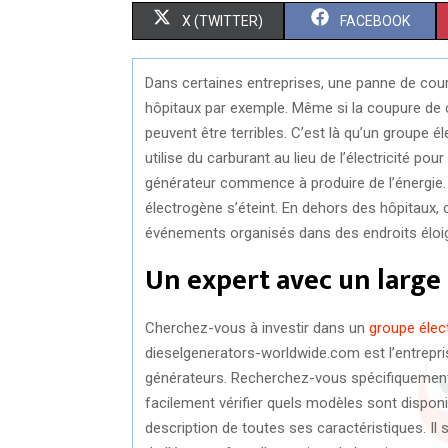
S
S
X (TWITTER)
FACEBOOK
H
H
Dans certaines entreprises, une panne de cou
A
A
hôpitaux par exemple. Même si la coupure de
R
R
peuvent être terribles. C’est là qu’un groupe é
utilise du carburant au lieu de l’électricité pou
E
E
générateur commence à produire de l’énergie.
O
O
électrogène s’éteint. En dehors des hôpitaux, 
événements organisés dans des endroits éloignés
N
N
Un expert avec un large
Cherchez-vous à investir dans un
groupe élec
dieselgenerators-worldwide.com est l’entrepri
générateurs. Recherchez-vous spécifiquement
facilement vérifier quels modèles sont dispo
description de toutes ses caractéristiques. Il 