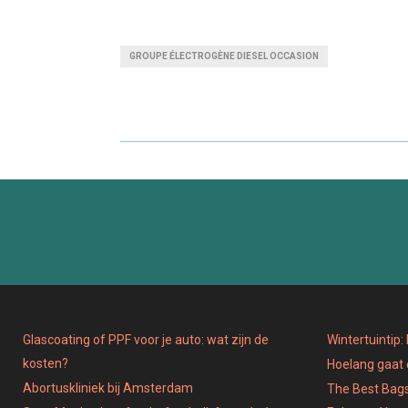
H
H
A
A
GROUPE ÉLECTROGÈNE DIESEL OCCASION
R
R
E
E
O
O
N
N
Glascoating of PPF voor je auto: wat zijn de
Wintertuintip
kosten?
Hoelang gaat
Abortuskliniek bij Amsterdam
The Best Bags