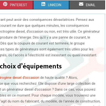
S
S
S
PINTEREST
LINKEDIN
EMAIL
H
H
H
rant peut avoir des conséquences dévastatrices. Pensez aux
A
A
A
 courant ne dure que quelques minutes, les conséquences
R
R
R
lectrogène diesel, d’occasion ou non, est très utile. Ce générateur
r produire de l’énergie. Dès qu’il y a une panne de courant, le
E
E
E
 Dès que la coupure de courant est terminée, le groupe
O
O
O
ces types de générateurs sont également très utiles pour les
, où l’accès à l’électricité est inexistant ou quasi inexistant.
N
N
N
 choix d’équipements
trogène diesel d’occasion
de haute qualité ? Alors,
se que vous recherchez. Elle dispose d’une large collection de
 un générateur diesel d’occasion ? Dans ce cas, vous pouvez
nibles en ce moment. Pour chaque modèle, vous trouverez une
s’agit du nom du fabricant, du modèle, de l’année de construction,