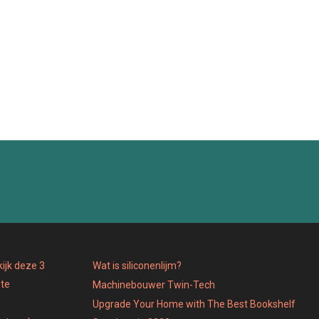
ijk deze 3
Wat is siliconenlijm?
 te
Machinebouwer Twin-Tech
Upgrade Your Home with The Best Bookshelf