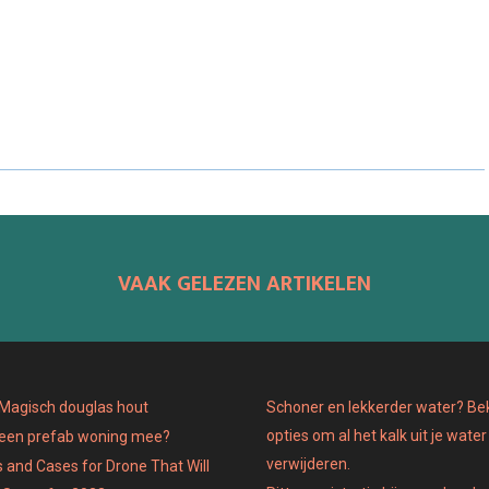
H
H
H
A
A
A
R
R
R
E
E
E
O
O
O
N
N
N
VAAK GELEZEN ARTIKELEN
: Magisch douglas hout
Schoner en lekkerder water? Bek
opties om al het kalk uit je water
 een prefab woning mee?
verwijderen.
 and Cases for Drone That Will