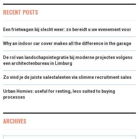
E
K
S
N
RECENT POSTS
R
T
)
Een frietwagen bij slecht weer: zo bereidt u uw evenement voor
Why an indoor car cover makes all the difference in the garage
De rol van landschapsintegratie bij moderne projecten volgens
een architectenbureau in Limburg
Zo vind je de juiste salestalenten via slimme recruitment sales
Urban Homies: useful for renting, less suited to buying
processes
ARCHIVES