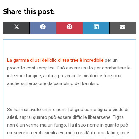
Share this post:
S
S
S
S
S
X
F
P
L
E
H
H
H
H
H
(
A
I
I
M
A
A
A
A
A
T
C
N
N
A
La gamma di usi dell’olio di tea tree è incredibile
per un
R
R
R
R
R
W
E
T
K
I
prodotto così semplice. Può essere usato per combattere le
E
E
E
E
E
I
B
E
E
L
infezioni fungine, aiuta a prevenire le cicatrici e funziona
anche sull’eruzione da pannolino del bambino.
O
O
O
O
O
T
O
R
D
N
N
N
N
N
T
O
E
I
E
K
S
N
Se hai mai avuto un’infezione fungina come tigna o piede di
atleti, saprai quanto può essere difficile liberarsene. Tigna
R
T
non è un verme ma un fungo. Ha il suo nome in quanto può
)
crescere in cerchi simili a vermi. In realtà il nome latino, cioè