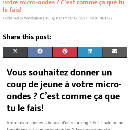
votre micro-ondes ? C’est comme ça que tu
le fais!
Published by Windbarriers.eu
December 17, 2021
0
1492
Share this post:
S
S
S
S
S
X
F
P
L
E
H
H
H
H
H
(
A
I
I
M
Vous souhaitez donner un
A
A
A
A
A
T
C
N
N
A
coup de jeune à votre micro-
R
R
R
R
R
W
E
T
K
I
ondes ? C’est comme ça que
E
E
E
E
E
I
B
E
E
L
tu le fais!
O
O
O
O
O
T
O
R
D
N
N
N
N
N
T
O
E
I
Votre micro-ondes a besoin d’un relooking ? Est-il sale ou ne
E
K
S
N
fonctionne-t-il plus correctement ? Avec ces conseils