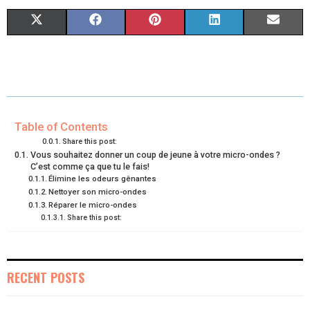
S
S
S
S
S
X
F
P
L
E
H
H
H
H
H
(
A
I
I
M
A
A
A
A
A
T
C
N
N
A
R
R
R
R
R
W
E
T
K
I
E
E
E
E
E
I
B
E
E
L
Table of Contents
Share this post:
O
O
O
O
O
T
O
R
D
Vous souhaitez donner un coup de jeune à votre micro-ondes ?
C’est comme ça que tu le fais!
N
N
N
N
N
T
O
E
I
Élimine les odeurs gênantes
Nettoyer son micro-ondes
E
K
S
N
Réparer le micro-ondes
Share this post:
R
T
)
RECENT POSTS