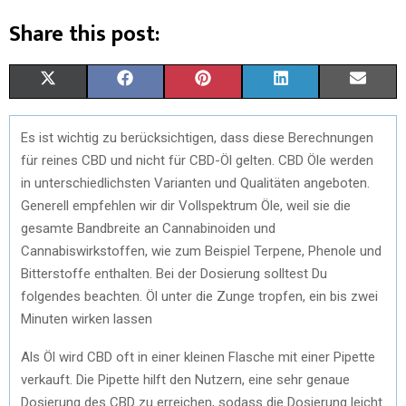
Share this post:
S
S
S
S
S
X
F
P
L
E
H
H
H
H
H
(
A
I
I
M
Es ist wichtig zu berücksichtigen, dass diese Berechnungen
A
A
A
A
A
T
C
N
N
A
für reines CBD und nicht für CBD-Öl gelten. CBD Öle werden
R
R
R
R
R
W
E
T
K
I
in unterschiedlichsten Varianten und Qualitäten angeboten.
Generell empfehlen wir dir Vollspektrum Öle, weil sie die
E
E
E
E
E
I
B
E
E
L
gesamte Bandbreite an Cannabinoiden und
O
O
O
O
O
T
O
R
D
Cannabiswirkstoffen, wie zum Beispiel Terpene, Phenole und
Bitterstoffe enthalten. Bei der Dosierung solltest Du
N
N
N
N
N
T
O
E
I
folgendes beachten. Öl unter die Zunge tropfen, ein bis zwei
E
K
S
N
Minuten wirken lassen
R
T
Als Öl wird CBD oft in einer kleinen Flasche mit einer Pipette
)
verkauft. Die Pipette hilft den Nutzern, eine sehr genaue
Dosierung des CBD zu erreichen, sodass die Dosierung leicht