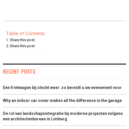
(
A
I
I
M
A
A
A
A
A
T
C
N
N
A
R
R
R
R
R
W
E
T
K
I
E
E
E
E
E
I
B
E
E
L
Table of Contents
Share this post:
O
O
O
O
O
T
O
R
D
Share this post:
N
N
N
N
N
T
O
E
I
E
K
S
N
RECENT POSTS
R
T
)
Een frietwagen bij slecht weer: zo bereidt u uw evenement voor
Why an indoor car cover makes all the difference in the garage
De rol van landschapsintegratie bij moderne projecten volgens
een architectenbureau in Limburg