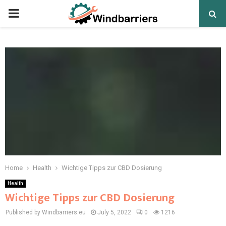
PRIMARY
MENU
Home
Health
Wichtige Tipps zur CBD Dosierung
Health
Wichtige Tipps zur CBD Dosierung
Published by Windbarriers.eu
July 5, 2022
0
1216