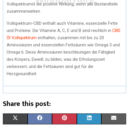
Vollspektrumöl die positive Wirkung, wenn alle Bestandteile
zusammenwirken.
Vollspektrum-CBD enthält auch Vitamine, essenzielle Fette
und Proteine. Die Vitamine A, C, E und B sind reichlich in
CBD
Öl Vollspektrum
enthalten, zusammen mit bis zu 20
Aminosäuren und essenziellen Fettsäuren wie Omega 3 und
Omega 6. Diese Aminosäuren beschleunigen die Fähigkeit
des Körpers, Eiweiß zu bilden, was die Erholungszeit
verbessert, und die Fettsäuren sind gut für die
Herzgesundheit.
Share this post:
S
S
S
S
S
X
F
P
L
E
H
H
H
H
H