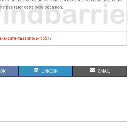
 ne pas rater cette belle occasion.
s-a-cafe-tassimo/s-1551/
S
S
OOK
LINKEDIN
EMAIL
H
H
A
A
R
R
E
E
O
O