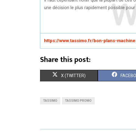
une décision le plus rapidement possible pour
https://www.tassimo.fr/bon-plans-machine
Share this post:
S
S
X (TWITTER)
FACEB
H
H
A
A
TASSIMO
TASSIMO PROMO
R
R
E
E
O
O