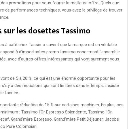
des promotions pour vous fournir la meilleure offre. Quels que
E
E
re de performances techniques, vous avez le privilège de trouver
O
O
rence.
N
N
 sur les dosettes Tassimo
nes à café chez Tassimo savent que la marque est un véritable
orrespond à d’importantes promo tassimo concernant l’ensemble
ctée, avec d’autres offres intéressantes qui vont surement vous
 vont de 5 à 20 %, ce qui est une énorme opportunité pour les
’il y a des réductions qui sont limitées dans le temps, il existe
de l’année.
 importante réduction de 15 % sur certaines machines. En plus, ces
 minimum : Tassimo l’Or Espresso Splendente, Tassimo l’Or
ecaf, Grand’mère Espresso, Grand’mère Petit Déjeuner, Jacobs
nco Pure Colombian.