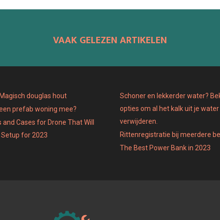
N
N
VAAK GELEZEN ARTIKELEN
: Magisch douglas hout
Schoner en lekkerder water? Bek
opties om al het kalk uit je water
 een prefab woning mee?
verwijderen.
 and Cases for Drone That Will
Rittenregistratie bij meerdere b
 Setup for 2023
The Best Power Bank in 2023