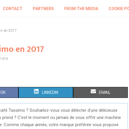
CONTACT
PARTNERS
FROM THE MEDIA
COOKIE P
o en 2017
imo en 2017
1410
S
S
OOK
LINKEDIN
EMAIL
H
H
afé Tassimo ? Souhaitez-vous vous délecter d’une délicieuse
A
A
s prend ? C’est le moment ou jamais de vous offrir une machine
R
R
tée. Comme chaque année, votre marque préférée vous propose