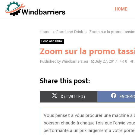
HOME
Home
Food and Drink
Zoom sur la promo tassim
Food and Drink
Zoom sur la promo tass
Published by Windbarriers.eu
July 27, 2017
0
Share this post:
S
S
X (TWITTER)
FACEB
H
H
Vous pensez à vous procurer une machine à c
A
A
boisson chaude à chaque fois que l’envie vou
R
R
performante à un prix largement à votre por