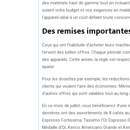
des matériels haut de gamme tout en incluant 
E
E
soient votre budget et vos exigences en matiè
O
O
l’appareil idéal à un coût défiant toute concur
N
N
Des remises importantes
Ceux qui ont l’habitude d’acheter leurs machi
fervent des belles offres. Chaque période c
des appareils. Cette année, la règle est respe
épater.
Pour les dosettes par exemple, les réductions
clients qui veulent faire des économies. Même s
d’autres offres qui sont valables tout au long 
En ce mois de juillet, vous bénéficierez d’une
dernières ont des assortiments de 8 cafés au
Espresso Fortissima, Tassimo l’Or Espresso D
Médaille d’Or, Kenco Americano Grande et Ke