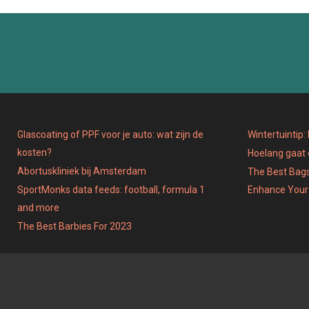
N
N
Glascoating of PPF voor je auto: wat zijn de
Wintertuintip
kosten?
Hoelang gaat
Abortuskliniek bij Amsterdam
The Best Bags
SportMonks data feeds: football, formula 1
Enhance Your
and more
The Best Barbies For 2023